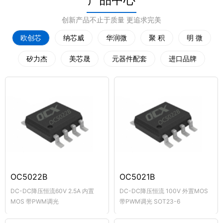
创新产品不止于质量 更追求完美
欧创芯
纳芯威
华润微
聚 积
明 微
矽力杰
美芯晟
元器件配套
进口品牌
OC5022B
OC5021B
DC-DC降压恒流60V 2.5A 内置
DC-DC降压恒流 100V 外置MOS
MOS 带PWM调光
带PWM调光 SOT23-6