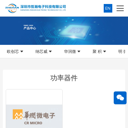
EN
欧创芯
纳芯威
华润微
聚 积
明 微
功率器件