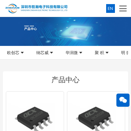
EN
欧创芯
纳芯威
华润微
聚 积
明 微
产品中心