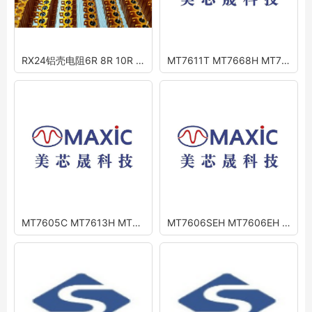
RX24铝壳电阻6R 8R 10R 15R汽车电阻解码
MT7611T MT7668H MT7667 MT7618BH
MT7605C MT7613H MT7614H
MT7606SEH MT7606EH MT7606BEL