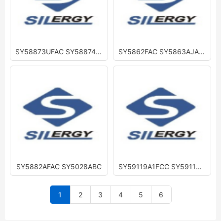
SY58873UFAC SY58874UFAC SY58833 SY58834
SY5862FAC SY5863AJAC SY5864KAC
SY5882AFAC SY5028ABC
SY59119A1FCC SY59119B1FCC SY59119C1FCC
1
2
3
4
5
6