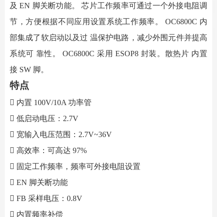
及
EN
脚关断功能。
芯片工作频率可通过一个外接电阻调
节，方便根据不同应用设置系统工作频率。
OC6800C
内
部集成了软启动以及过 温保护电路，减少外围元件并提高
系统可 靠性。
OC6800C
采用
ESOP8
封装。散热片 内置
接
SW
脚。
特点

内置
100V/10A
功率管

低启动电压：
2.7V

宽输入电压范围：
2.7V~36V

高效率：可高达
97%

固定工作频率，频率可外接电阻设置

EN
脚关断功能

FB
采样电压：
0.8V

内置频率补偿