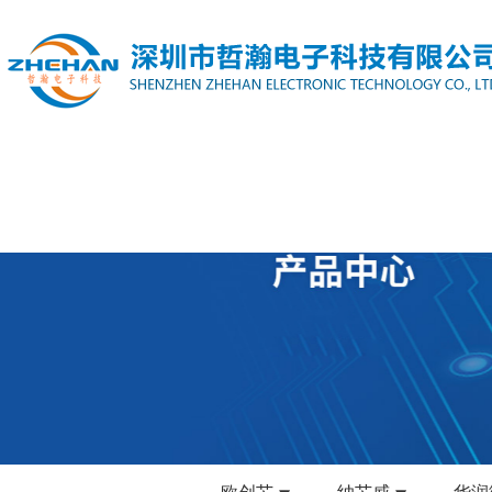
欧创芯
纳芯威
华润